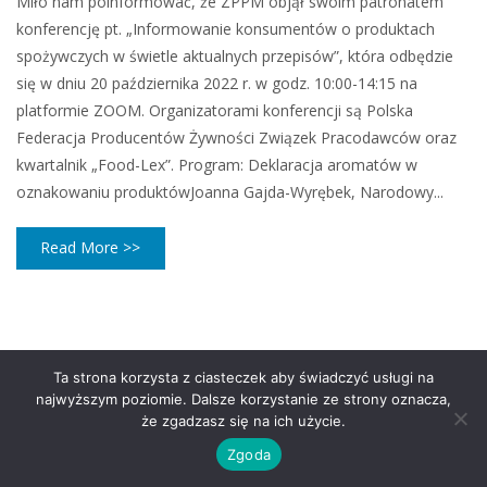
Miło nam poinformować, że ZPPM objął swoim patronatem
konferencję pt. „Informowanie konsumentów o produktach
spożywczych w świetle aktualnych przepisów”, która odbędzie
się w dniu 20 października 2022 r. w godz. 10:00-14:15 na
platformie ZOOM. Organizatorami konferencji są Polska
Federacja Producentów Żywności Związek Pracodawców oraz
kwartalnik „Food-Lex”. Program: Deklaracja aromatów w
oznakowaniu produktówJoanna Gajda-Wyrębek, Narodowy...
Read More >>
Ta strona korzysta z ciasteczek aby świadczyć usługi na
najwyższym poziomie. Dalsze korzystanie ze strony oznacza,
że zgadzasz się na ich użycie.
Zgoda