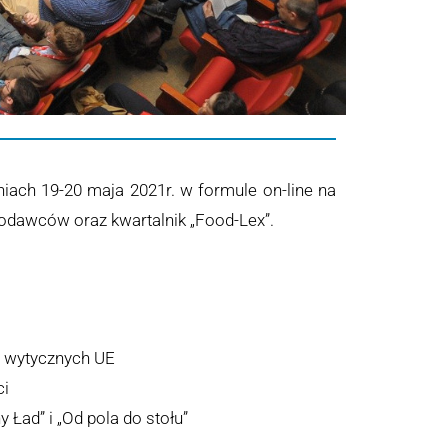
ach 19-20 maja 2021r. w formule on-line na
odawców oraz kwartalnik „Food-Lex”.
i wytycznych UE
ci
Ład” i „Od pola do stołu”