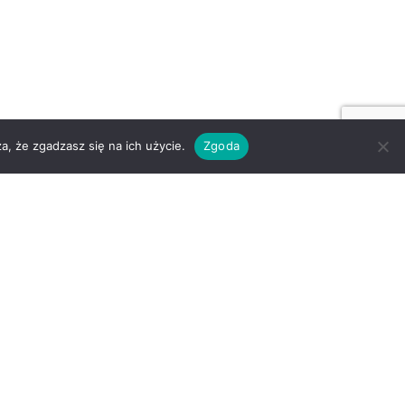
a, że zgadzasz się na ich użycie.
Zgoda
Strona główna
Aktualności
O nas
Członkowie