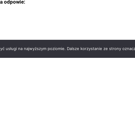
wa odpowie:
zyć usługi na najwyższym poziomie. Dalsze korzystanie ze strony oznacz
zetwórców Mleka
Telefon: +48 222 660 271
 Lumen, piętro 6
Faks: +48 222 660 372
rszawa
sekretariat@zppm.pl