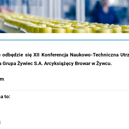
 odbędzie się XII Konferencja Naukowo-Techniczna U
 Grupa Żywiec S.A. Arcyksiążęcy Browar w Żywcu.
em
.
a to:
i