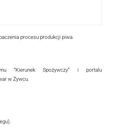
aczenia procesu produkcji piwa.
u “Kierunek Spożywczy” i portalu
war w Żywcu.
egu).