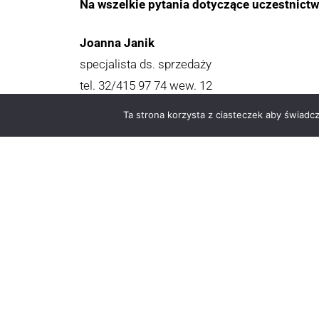
Na wszelkie pytania dotyczące uczestnict
Joanna Janik
specjalista ds. sprzedaży
tel. 32/415 97 74 wew. 12
kom. 798 830 772
Ta strona korzysta z ciasteczek aby świadc
fax 32 414 97 73
e-mail:
joanna.janik@e-bmp.pl
Związek Polskich Pr
ul. Złota 59, budynek
00-120 Wa