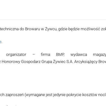
echniczna do Browaru w Żywcu, gdzie będzie możliwość zob
e
.
za organizator – firma BMP, wydawca magazyn
 Honorowy Gospodarz Grupa Żywiec S.A. Arcyksiążęcy Bro
ch zaproszeń (wymagane jest jedynie pokrycie kosztów nocl