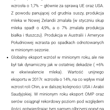
wzrosła o 1,7% – głównie za sprawą UE oraz USA.
Z powodu panującej od grudnia suszy, produkcja
mleka w Nowej Zelandii zmalała (w styczniu skup
mleka spadł o 4,9%, a o 7% zmalała produkcja
białka i tłuszczu). Produkcja w Australii i Ameryce
Południowej wzrasta po spadkach odnotowanych
w minionym sezonie.
Globalny eksport wzrósł w minionym roku, ale nie
był tak dynamiczny jak w ostatniej dekadzie ( +6%
w ekwiwalencie mleka). Wartość unijnego
eksportu w 2017r. wzrosła o 14%, na co wpływ miał
wzrost roli Chin, a w dalszej kolejności USA i Arabii
Saudyjskiej. W minionym roku eksport OMP oraz
serów osiągnął rekordowy poziom pod względem
ilości, potwierdzając tym samym olbrzymi popyt na