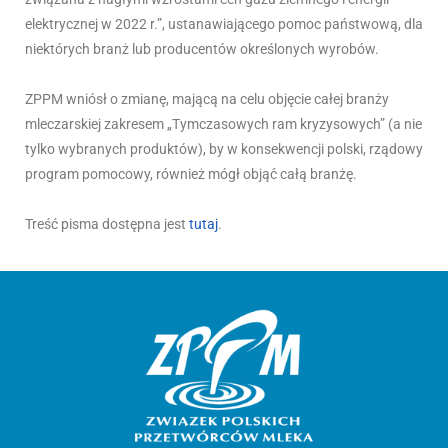
elektrycznej w 2022 r.”, ustanawiającego pomoc państwową, dla
niektórych branż lub producentów określonych wyrobów.
ZPPM wniósł o zmianę, mającą na celu objęcie całej branży
mleczarskiej zakresem „Tymczasowych ram kryzysowych” (a nie
tylko wybranych produktów), by w konsekwencji polski, rządowy
program pomocowy, również mógł objąć całą branżę.
Treść pisma dostępna jest
tutaj
.