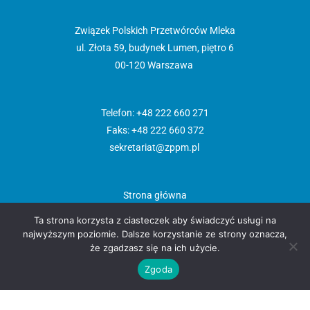
Związek Polskich Przetwórców Mleka
ul. Złota 59, budynek Lumen, piętro 6
00-120 Warszawa
Telefon: +48 222 660 271
Faks: +48 222 660 372
sekretariat@zppm.pl
Strona główna
Aktualności
Ta strona korzysta z ciasteczek aby świadczyć usługi na
O nas
najwyższym poziomie. Dalsze korzystanie ze strony oznacza,
Członkowie
że zgadzasz się na ich użycie.
Polityka prywatności
Zgoda
Materiały do pobrania
Kontakt