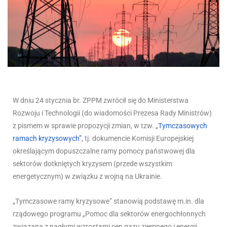
W dniu 24 stycznia br. ZPPM zwrócił się do Ministerstwa
Rozwoju i Technologii (do wiadomości Prezesa Rady Ministrów)
z pismem w sprawie propozycji zmian, w tzw. „
Tymczasowych
ramach kryzysowych”
, tj. dokumencie Komisji Europejskiej
określającym dopuszczalne ramy pomocy państwowej dla
sektorów dotkniętych kryzysem (przede wszystkim
energetycznym) w związku z wojną na Ukrainie.
„Tymczasowe ramy kryzysowe” stanowią podstawę m.in. dla
rządowego programu „Pomoc dla sektorów energochłonnych
związana z nagłymi wzrostami cen gazu ziemnego i energii