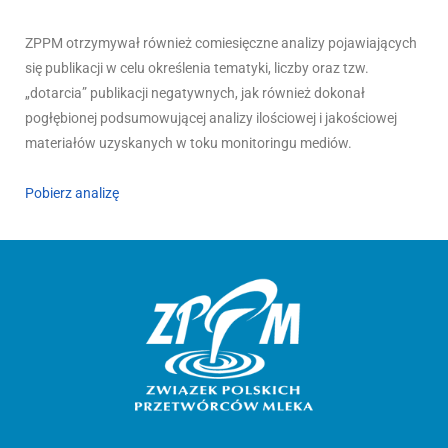
ZPPM otrzymywał również comiesięczne analizy pojawiających
się publikacji w celu określenia tematyki, liczby oraz tzw.
„dotarcia” publikacji negatywnych, jak również dokonał
pogłębionej podsumowującej analizy ilościowej i jakościowej
materiałów uzyskanych w toku monitoringu mediów.
Pobierz analizę