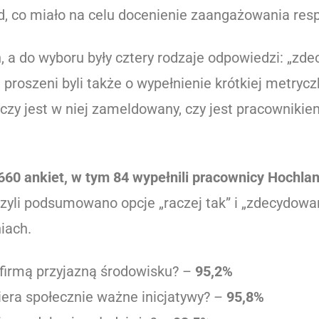
, co miało na celu docenienie zaangażowania res
a do wyboru były cztery rodzaje odpowiedzi: „zdecy
 proszeni byli także o wypełnienie krótkiej metrycz
czy jest w niej zameldowany, czy jest pracowniki
60 ankiet, w tym 84 wypełnili pracownicy Hochlan
yli podsumowano opcje „raczej tak” i „zdecydowan
iach.
 firmą przyjazną środowisku? –
95,2%
iera społecznie ważne inicjatywy? –
95,8%