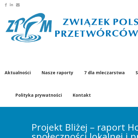
Aktualności
Nasze raporty
7 dla mleczarstwa
S
Polityka prywatności
Kontakt
Projekt Bliżej – raport
społeczności lokalnej i 