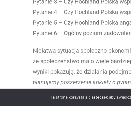
Pytanie 3 – Czy Hochland Polska wsp
Pytanie 4 – Czy Hochland Polska wsp
Pytanie 5 – Czy Hochland Polska ang
Pytanie 6 – Ogólny poziom zadowolen
Niełatwa sytuacja społeczno-ekonomi
że społeczeństwo ma o wiele bardzie
wyniki pokazują, że działania podej
planujemy poszerzenie ankiety o pyta
nadzieje, że pomoże nam to jeszcze 
Ta strona korzysta z ciasteczek aby świadc
Wyrzykiewicz PR & Marketing Servic