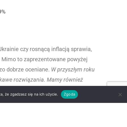
9%
ainie czy rosnącą inflacją sprawia,
ci. Mimo to zaprezentowane powyżej
dzo dobrze oceniane.
W przyszłym roku
iekawe rozwiązania. Mamy również
wspólnych działań
– mówi Jacek
a, że zgadzasz się na ich użycie.
Zgoda