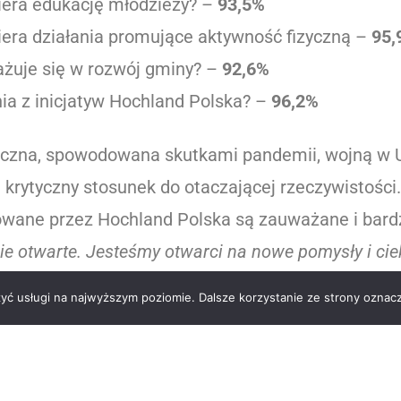
iera edukację młodzieży? –
93,5%
iera działania promujące aktywność fizyczną –
95,
ażuje się w rozwój gminy? –
92,6%
ia z inicjatyw Hochland Polska? –
96,2%
czna, spowodowana skutkami pandemii, wojną w Ukr
j krytyczny stosunek do otaczającej rzeczywistoś
mowane przez Hochland Polska są zauważane i bar
nie otwarte. Jesteśmy otwarci na nowe pomysły i c
bardziej zaaktywizować miejscową społeczność do 
zyć usługi na najwyższym poziomie. Dalsze korzystanie ze strony oznacz
es Manager w Hochland Polska.