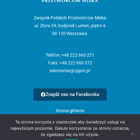
Związek Polskich Przetwórców Mleka
ul. Złota 59, budynek Lumen, piętro 6
00-120 Warszawa
Telefon: +48 222 660 271
Faks: +48 222 660 372
sekretariat@zppm.pl
Znajdź nas na Facebooku
Strona główna
Aktualności
Ta strona korzysta z ciasteczek aby świadczyć usługi na
O nas
najwyższym poziomie. Dalsze korzystanie ze strony oznacza,
Członkowie
że zgadzasz się na ich użycie.