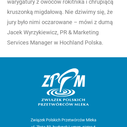
warygatury z owoców rokitnika i chrupiącą
kruszonką migdałową. Nie dziwimy się, że
jury było nimi oczarowane – mówi z dumą
Jacek Wyrzykiewicz, PR & Marketing
Services Manager w Hochland Polska.
Związek Polskich Przetwórców Mleka
ul. Złota 59, budynek Lumen, piętro 6