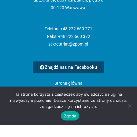
00-120 Warszawa
Telefon: +48 222 660 271
Faks: +48 222 660 372
sekretariat@zppm.pl
Znajdź nas na Facebooku
Strona główna
Aktualności
Ta strona korzysta z ciasteczek aby świadczyć usługi na
O nas
najwyższym poziomie. Dalsze korzystanie ze strony oznacza,
Członkowie
że zgadzasz się na ich użycie.
Polityka prywatności
Zgoda
Materiały do pobrania
Kontakt