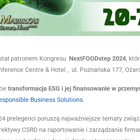
stał patronem Kongresu
NextFOODstep 2024
, któ
ference Centre & Hotel , ul. Poznańska 177, Oża
zie
transformacja ESG i jej finansowanie w przem
esponsible Business Solutions
.
 prelegenci poruszą najważniejsze tematy zwią
ektywy CSRD na raportowanie i zarządzanie firma