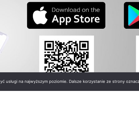
zyć usługi na najwyższym poziomie. Dalsze korzystanie ze strony oznacz
zetwórców Mleka
Telefon: +48 222 660 271