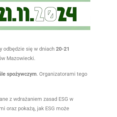
ry odbędzie się w dniach
20-21
rów Mazowiecki.
yśle spożywczym
. Organizatorami tego
zane z wdrażaniem zasad ESG w
mi oraz pokażą, jak ESG może