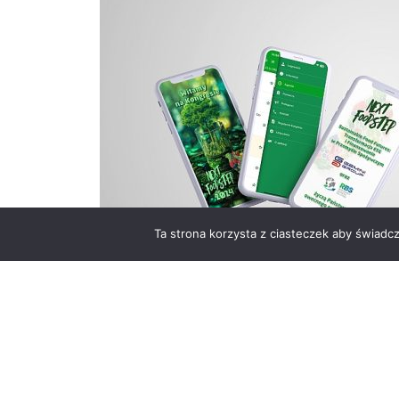
Ta strona korzysta z ciasteczek aby świadc
Związek Polskich Pr