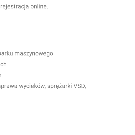
rejestracja online.
a parku maszynowego
ych
h
aprawa wycieków, sprężarki VSD,