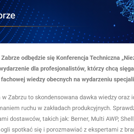
t Zabrze odbędzie się Konferencja Techniczna „N
ydarzenie dla profesjonalistów, którzy chcą sięg
 fachowej wiedzy obecnych na wydarzeniu specjal
 w Zabrzu to skondensowana dawka wiedzy oraz id
zymaniem ruchu w zakładach produkcyjnych. Spraw
mi dostawców, takich jak: Berner, Multi AWP, Shell,
ogli spotkać się i porozmawiać z ekspertami z bran