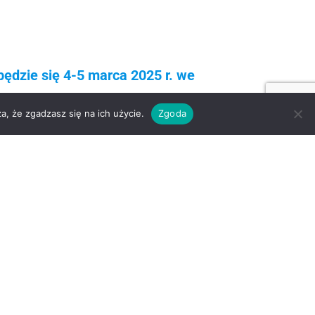
ędzie się 4-5 marca 2025 r. we
alu: kierunekSPOŻYWCZY.pl.
a, że zgadzasz się na ich użycie.
Zgoda
Strona główna
Aktualności
O nas
Członkowie
Polityka prywatności
Kontakt