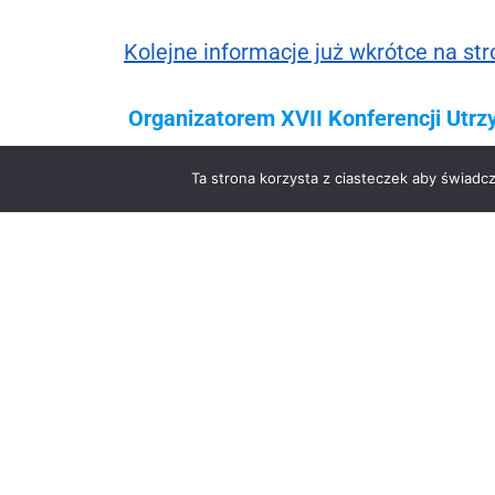
Kolejne informacje już wkrótce na str
Organizatorem XVII Konferencji Utr
Wrocławiu jest firma BMP, wydawca
Ta strona korzysta z ciasteczek aby świadc
Związek Polskich Pr
ul. Złota 59, budynek
00-120 Wa