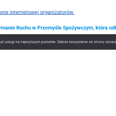
onie internetowej organizatorów.
zymanie Ruchu w Przemyśle Spożywczym, która odb
 m.in. magazynu „Kierunek SPOŻYWCZY” oraz port
zyć usługi na najwyższym poziomie. Dalsze korzystanie ze strony oznacz
zetwórców Mleka
Telefon: +48 222 660 271
 Lumen, piętro 6
Faks: +48 222 660 372
rszawa
sekretariat@zppm.pl
Znajdź nas na Facebooku