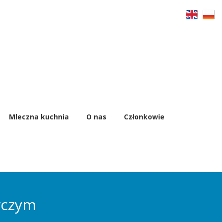
Mleczna kuchnia
O nas
Członkowie
wczym