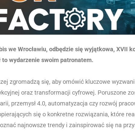
bis we Wrocławiu, odbędzie się wyjątkowa, XVII k
 to wydarzenie swoim patronatem.
wczej zgromadzą się, aby omówić kluczowe wyzwani
dykcyjnej oraz transformacji cyfrowej. Poruszone z
warii, przemysł 4.0, automatyzacja czy rozwój prac
opierających się o konkretne rozwiązania, które re
poznać najnowsze trendy i zainspirować się na prz