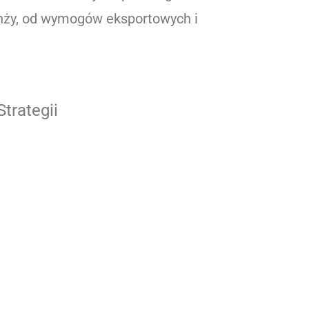
nży, od wymogów eksportowych i
trategii