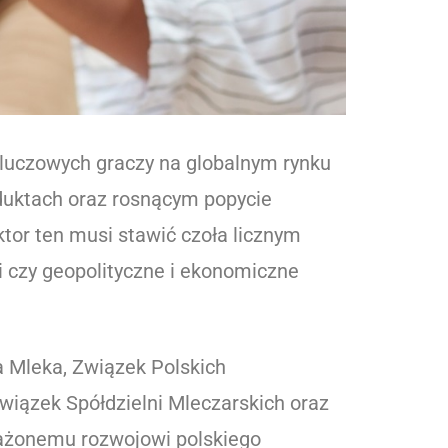
 kluczowych graczy na globalnym rynku
oduktach oraz rosnącym popycie
or ten musi stawić czoła licznym
i czy geopolityczne i ekonomiczne
a Mleka, Związek Polskich
iązek Spółdzielni Mleczarskich oraz
ażonemu rozwojowi polskiego