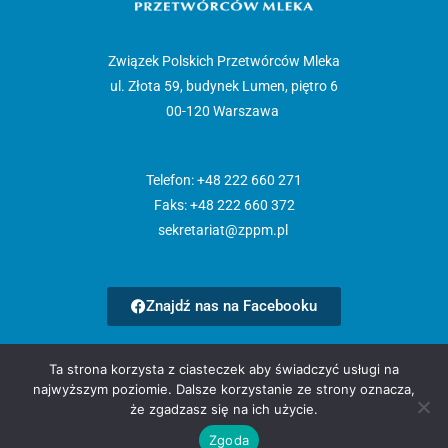
Związek Polskich Przetwórców Mleka
ul. Złota 59, budynek Lumen, piętro 6
00-120 Warszawa
Telefon: +48 222 660 271
Faks: +48 222 660 372
sekretariat@zppm.pl
Znajdź nas na Facebooku
Strona główna
Ta strona korzysta z ciasteczek aby świadczyć usługi na
Aktualności
najwyższym poziomie. Dalsze korzystanie ze strony oznacza,
O nas
że zgadzasz się na ich użycie.
Członkowie
Zgoda