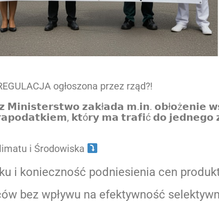
REGULACJA ogłoszona przez rząd?!
 𝗠𝗶𝗻𝗶𝘀𝘁𝗲𝗿𝘀𝘁𝘄𝗼 𝘇𝗮𝗸ł𝗮𝗱𝗮 𝗺.𝗶𝗻. 𝗼𝗯ł𝗼ż𝗲𝗻𝗶𝗲 𝘄
𝗮𝗽𝗼𝗱𝗮𝘁𝗸𝗶𝗲𝗺, 𝗸𝘁ó𝗿𝘆 𝗺𝗮 𝘁𝗿𝗮𝗳𝗶ć 𝗱𝗼 𝗷𝗲𝗱𝗻𝗲𝗴𝗼
limatu i Środowiska
 i konieczność podniesienia cen produk
ów bez wpływu na efektywność selektywnej