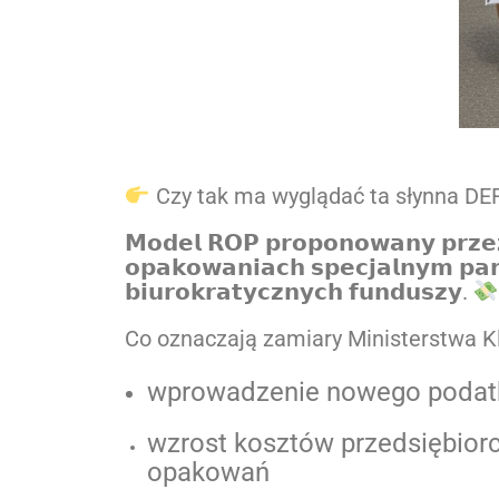
Czy tak ma wyglądać ta słynna DE
𝗠𝗼𝗱𝗲𝗹 𝗥𝗢𝗣 𝗽𝗿𝗼𝗽𝗼𝗻𝗼𝘄𝗮𝗻𝘆 𝗽𝗿𝘇𝗲𝘇
𝗼𝗽𝗮𝗸𝗼𝘄𝗮𝗻𝗶𝗮𝗰𝗵 𝘀𝗽𝗲𝗰𝗷𝗮𝗹𝗻𝘆𝗺 𝗽𝗮
𝗯𝗶𝘂𝗿𝗼𝗸𝗿𝗮𝘁𝘆𝗰𝘇𝗻𝘆𝗰𝗵 𝗳𝘂𝗻𝗱𝘂𝘀𝘇𝘆.
Co oznaczają zamiary Ministerstwa K
wprowadzenie nowego podatku
wzrost kosztów przedsiębiorc
opakowań