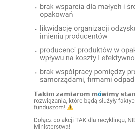
brak wsparcia dla małych i ś
opakowań
likwidację organizacji odzys
imieniu producentów
producenci produktów w opak
wpływu na koszty i efektywn
brak współpracy pomiędzy pr
samorządami, firmami odpadow
𝗧𝗮𝗸𝗶𝗺 𝘇𝗮𝗺𝗶𝗮𝗿𝗼𝗺 𝗺
ó
𝘄𝗶𝗺𝘆 𝘀𝘁
rozwiązania, które będą służyły fakt
funduszom!
Dołącz do akcji TAK dla recyklingu; N
Ministerstwa!