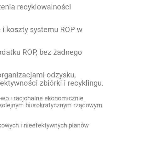
zenia recyklowalności
ć i koszty systemu ROP w
odatku ROP, bez żadnego
rganizacjami odzysku,
tywności zbiórki i recyklingu.
iskowo i racjonalne ekonomicznie
ie kolejnym biurokratycznym rządowym
atkowych i nieefektywnych planów