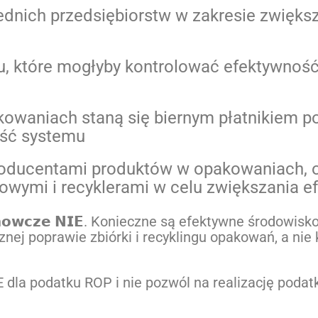
rednich przedsiębiorstw w zakresie zwięks
ku, które mogłyby kontrolować efektywnoś
owaniach staną się biernym płatnikiem p
ość systemu
oducentami produktów w opakowaniach, o
ymi i recyklerami w celu zwiększania efek
𝗮𝗻𝗼𝘄𝗰𝘇𝗲 𝗡𝗜𝗘. Konieczne są efektywne środow
ycznej poprawie zbiórki i recyklingu opakowań, a n
IE dla podatku ROP i nie pozwól na realizację pod