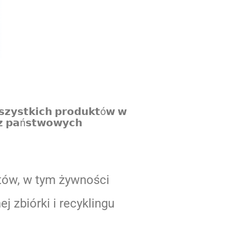
𝘇𝘆𝘀𝘁𝗸𝗶𝗰𝗵 𝗽𝗿𝗼𝗱𝘂𝗸𝘁ó𝘄 𝘄
 𝘇 𝗽𝗮ń𝘀𝘁𝘄𝗼𝘄𝘆𝗰𝗵
tów, w tym żywności
 zbiórki i recyklingu