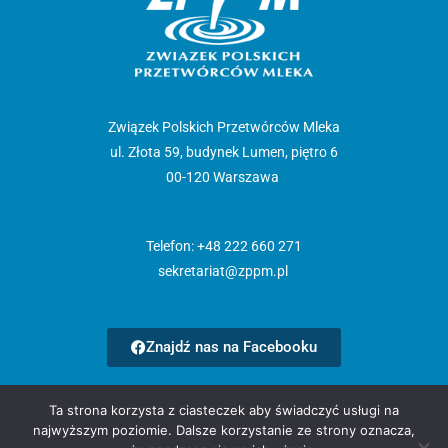
Związek Polskich Przetwórców Mleka
ul. Złota 59, budynek Lumen, piętro 6
00-120 Warszawa
Telefon: +48 222 660 271
sekretariat@zppm.pl
Znajdź nas na Facebooku
Strona główna
Ta strona korzysta z ciasteczek aby świadczyć usługi na
Aktualności
najwyższym poziomie. Dalsze korzystanie ze strony oznacza,