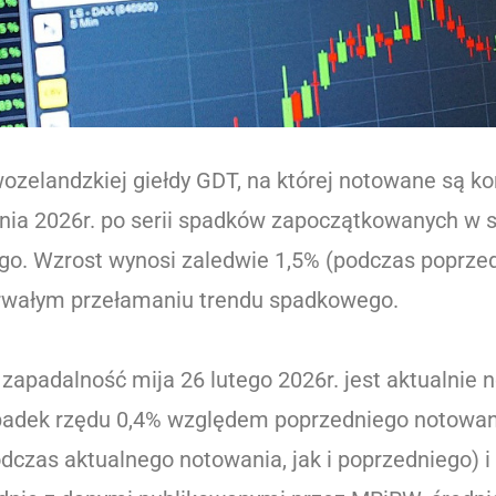
wozelandzkiej giełdy GDT, na której notowane są k
znia 2026r. po serii spadków zapoczątkowanych w si
o. Wzrost wynosi zaledwie 1,5% (podczas poprzedn
 trwałym przełamaniu trendu spadkowego.
 zapadalność mija 26 lutego 2026r. jest aktualnie
 spadek rzędu 0,4% względem poprzedniego notowan
dczas aktualnego notowania, jak i poprzedniego) i