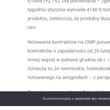
€/tona (+2,1%). Dla porównania – zg
tygodniu stycznia wynosiła 4140 €/to
produktu, zwłaszcza, że produkty tłu
cen.
Notowania kontraktów na OMP ponownie
kontraktów o zapadalności od 26 luteg
mniej więcej w połowie grudnia ub.r. 
Oznacza to, że niemieckie, holendersk
notowanego na antypodach – z perspe
Po wielu miesiącach spadków, dopiero
Ta strona korzysta z ciasteczek aby świadc
wartościowe prognozy, ale póki co syt
stopniu przyczyniła się do tego równ