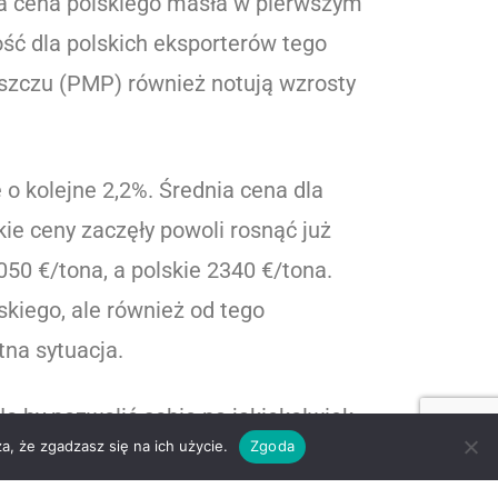
ia cena polskiego masła w pierwszym
ość dla polskich eksporterów tego
łuszczu (PMP) również notują wzrosty
o kolejne 2,2%. Średnia cena dla
kie ceny zaczęły powoli rosnąć już
050 €/tona, a polskie 2340 €/tona.
skiego, ale również od tego
na sytuacja.
o by pozwolić sobie na jakiekolwiek
a, że zgadzasz się na ich użycie.
Zgoda
oniec ubiegłego roku. Może w jakimś
dotycząca „odwrócenia piramidy”.