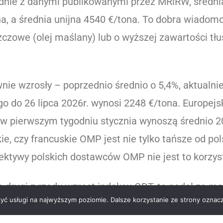
odnie z danymi publikowanymi przez MRiRW, średn
na, a średnia unijna 4540 €/tona. To dobra wiadom
szczowe (olej maślany) lub o wyższej zawartości t
 wzrosły – poprzednio średnio o 5,4%, aktualnie 
o do 26 lipca 2026r. wynosi 2248 €/tona. Europejs
i w pierwszym tygodniu stycznia wynoszą średnio 2
ie, czy francuskie OMP jest nie tylko tańsze od pol
ktywy polskich dostawców OMP nie jest to korzyst
 drugi z rzędu wzrost indeksu GDT, to nadal za mał
zyć usługi na najwyższym poziomie. Dalsze korzystanie ze strony oznacz
uacja wygląda przynajmniej nieco lepiej niż pod k
ież decyzja amerykańskiego departamentu zdrowia 