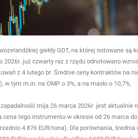
owozelandzkiej giełdy GDT, na której notowane są 
ego 2026r. już czwarty raz z rzędu odnotowano wzr
owań z 4 lutego br. Średnie ceny kontraktów na n
), w tym m.in. na OMP o 3%, a na masło o 10,7%,
o zapadalność mija 26 marca 2026r. jest aktualnie
a cena tego instrumentu w okresie od 26 marca do
rzednio 4 876 EUR/tona). Dla porównania, średnia c