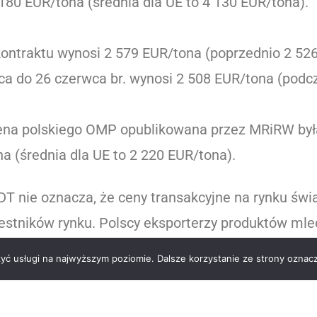
80 EUR/tona (średnia dla UE to 4 130 EUR/tona).
traktu wynosi 2 579 EUR/tona (poprzednio 2 526 
ca do 26 czerwca br. wynosi 2 508 EUR/tona (pod
cena polskiego OMP opublikowana przez MRiRW była
na (średnia dla UE to 2 220 EUR/tona).
DT nie oznacza, że ceny transakcyjne na rynku św
zestników rynku. Polscy eksporterzy produktów ml
zyć usługi na najwyższym poziomie. Dalsze korzystanie ze strony oznacz
Pobierz wyniki aukcji GDT z 17 lutego 2026r.