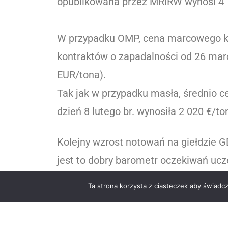
opublikowana przez MRiRW wynosi 4 1
W przypadku OMP, cena marcowego kon
kontraktów o zapadalności od 26 mar
EUR/tona).
Tak jak w przypadku masła, średnio 
dzień 8 lutego br. wynosiła 2 020 €/to
Kolejny wzrost notowań na giełdzie G
jest to dobry barometr oczekiwań uc
do zadowolenia.
Ta strona korzysta z ciasteczek aby świadc