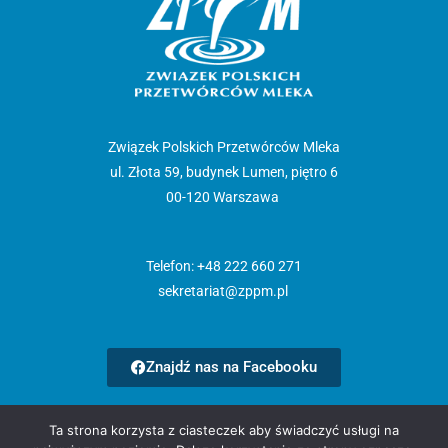
Związek Polskich Przetwórców Mleka
ul. Złota 59, budynek Lumen, piętro 6
00-120 Warszawa
Telefon: +48 222 660 271
sekretariat@zppm.pl
Znajdź nas na Facebooku
Strona główna
Ta strona korzysta z ciasteczek aby świadczyć usługi na
Aktualności