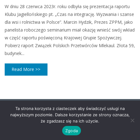
W dniu 28 czerwca 2023r. roku odbyła się prezentacja raportu
Klubu Jagiellońskiego pt. „Czas na integrację. Wyzwania i szanse
dla wsi i rolnictwa w Polsce”. Marcin Hydzik, Prezes ZPPM, jako
panelista roboczego seminarium miał okazję wnieść swój wkład
w część raportu poświęconą Krajowej Grupie Spożywczej.
Pobierz raport Związek Polskich Przetwórców Mlekaul. Złota 59,
budynek...
Read More >>
Ta strona korzysta z ciasteczek aby świadczyć usługi na
najwyższym poziomie. Dalsze korzystanie ze strony oznacza,
że zgadzasz się na ich użycie.
Zgoda