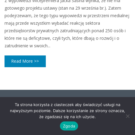
Z wypowiedzi Wicepremiera Jacka Sasina wynika, że nie ma
gotowego projektu ustawy (stan na 29 września br.). Zatem
podejrzewam, że tego typu wypowiedzi w przestrzeni medialnej
mają przede wszystkim wybadać reakcję sektora
przedsiębiorstw prywatnych zatrudniających ponad 250 osób i
które nie są deficytowe, czyli tych, które dbają o rozwój i o
zatrudnienie w swoich...
Read More >>
Ta strona korzysta z ciasteczek aby świadczyć usługi na
najwyższym poziomie. Dalsze korzystanie ze strony oznacza,
że zgadzasz się na ich użycie.
Zgoda