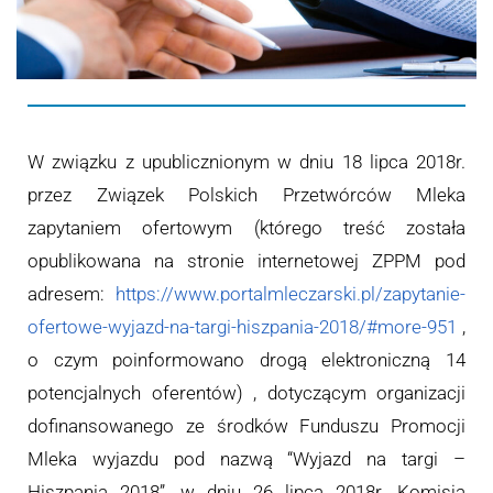
W związku z upublicznionym w dniu 18 lipca 2018r.
przez Związek Polskich Przetwórców Mleka
zapytaniem ofertowym (którego treść została
opublikowana na stronie internetowej ZPPM pod
adresem:
https://www.portalmleczarski.pl/zapytanie-
ofertowe-wyjazd-na-targi-hiszpania-2018/#more-951
,
o czym poinformowano drogą elektroniczną 14
potencjalnych oferentów) , dotyczącym organizacji
dofinansowanego ze środków Funduszu Promocji
Mleka wyjazdu pod nazwą “Wyjazd na targi –
Hiszpania 2018”,
w dniu 26 lipca 2018r. Komisja