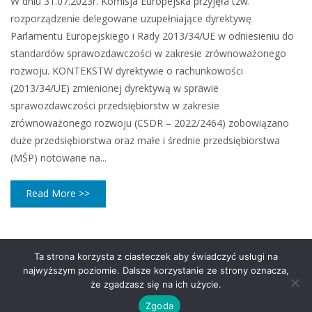
W dniu 31.07.2023r. Komisja Europejska przyjęła tzw.
rozporządzenie delegowane uzupełniające dyrektywę
Parlamentu Europejskiego i Rady 2013/34/UE w odniesieniu do
standardów sprawozdawczości w zakresie zrównoważonego
rozwoju. KONTEKSTW dyrektywie o rachunkowości
(2013/34/UE) zmienionej dyrektywą w sprawie
sprawozdawczości przedsiębiorstw w zakresie
zrównoważonego rozwoju (CSDR – 2022/2464) zobowiązano
duże przedsiębiorstwa oraz małe i średnie przedsiębiorstwa
(MŚP) notowane na...
Read More >>
Ta strona korzysta z ciasteczek aby świadczyć usługi na
najwyższym poziomie. Dalsze korzystanie ze strony oznacza,
że zgadzasz się na ich użycie.
Zgoda