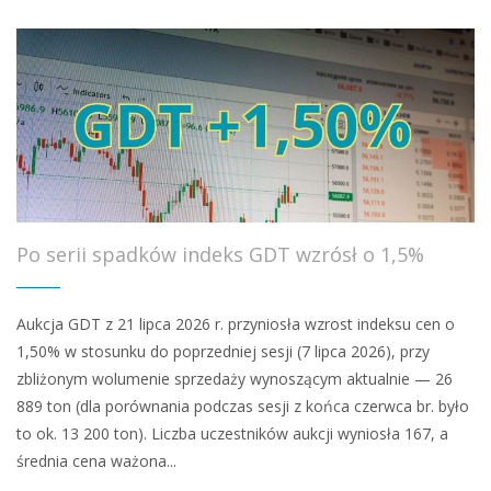
Po serii spadków indeks GDT wzrósł o 1,5%
Aukcja GDT z 21 lipca 2026 r. przyniosła wzrost indeksu cen o
1,50% w stosunku do poprzedniej sesji (7 lipca 2026), przy
zbliżonym wolumenie sprzedaży wynoszącym aktualnie — 26
889 ton (dla porównania podczas sesji z końca czerwca br. było
to ok. 13 200 ton). Liczba uczestników aukcji wyniosła 167, a
średnia cena ważona...