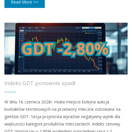
Read More >>
Indeks GDT ponownie spadł
W dniu 16 czerwca 2026r. miała miejsce kolejna aukcja
kontaktów terminowych na przetwory mleczne notowane na
giełdzie GDT. Sesja przyniosła wyraźnie negatywny wynik dla
większości kategorii produktów mleczarskich. Indeks cenowy
GDT obniżył się o 2,80% względem poprzedniej sesji z 2