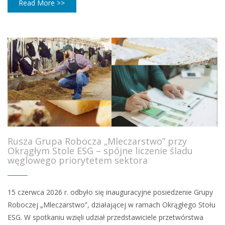
Read More >>
Rusza Grupa Robocza „Mleczarstwo” przy
Okrągłym Stole ESG – spójne liczenie śladu
węglowego priorytetem sektora
15 czerwca 2026 r. odbyło się inauguracyjne posiedzenie Grupy
Roboczej „Mleczarstwo”, działającej w ramach Okrągłego Stołu
ESG. W spotkaniu wzięli udział przedstawiciele przetwórstwa