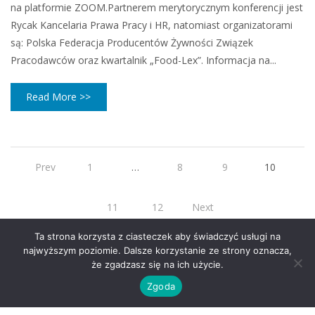
na platformie ZOOM.Partnerem merytorycznym konferencji jest
Rycak Kancelaria Prawa Pracy i HR, natomiast organizatorami
są: Polska Federacja Producentów Żywności Związek
Pracodawców oraz kwartalnik „Food-Lex”. Informacja na...
Read More >>
Prev
1
…
8
9
10
11
12
Next
Ta strona korzysta z ciasteczek aby świadczyć usługi na
najwyższym poziomie. Dalsze korzystanie ze strony oznacza,
że zgadzasz się na ich użycie.
Zgoda