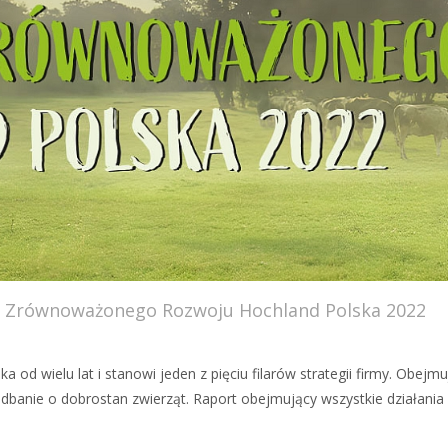
rt Zrównoważonego Rozwoju Hochland Polska 2022
 wielu lat i stanowi jeden z pięciu filarów strategii firmy. Obejmuj
dbanie o dobrostan zwierząt. Raport obejmujący wszystkie działania