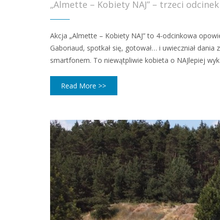
„Almette – Kobiety NAJ” – trzeci odcinek
Akcja „Almette – Kobiety NAJ” to 4-odcinkowa opowie
Gaboriaud, spotkał się, gotował… i uwieczniał dania
smartfonem. To niewątpliwie kobieta o NAJlepiej wyka
Read More >>