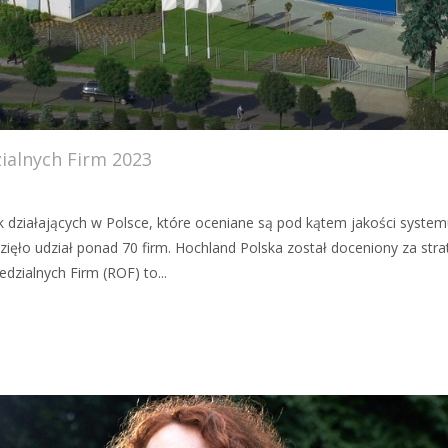
ialnych Firm 2023
k działających w Polsce, które oceniane są pod kątem jakości syste
ięło udział ponad 70 firm. Hochland Polska został doceniony za st
edzialnych Firm (ROF) to...