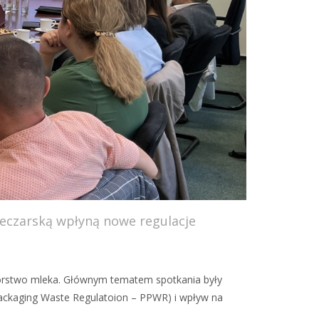
eczarską wpłyną nowe regulacje
wórstwo mleka. Głównym tematem spotkania były
ckaging Waste Regulatoion – PPWR) i wpływ na