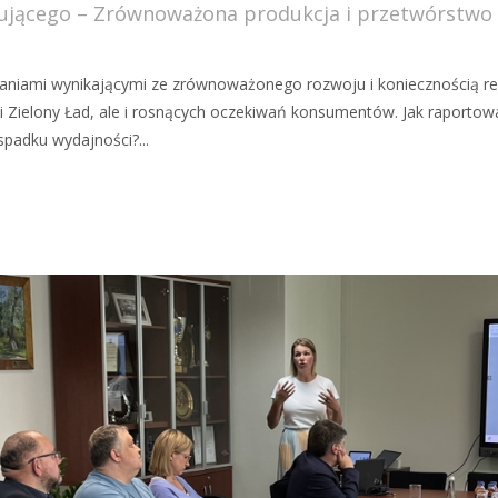
rującego – Zrównoważona produkcja i przetwórstwo
wyzwaniami wynikającymi ze zrównoważonego rozwoju i konieczności
i Zielony Ład, ale i rosnących oczekiwań konsumentów. Jak raportow
padku wydajności?...