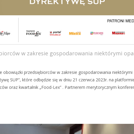
biorców w zakresie gospodarowania niektórymi op
 obowiązki przedsiębiorców w zakresie gospodarowania niektórymi
tywę SUP”, które odbędzie się w dniu 21 czerwca 2023r. na platfor
w oraz kwartalnik „Food-Lex” . Partnerem merytorycznym konferencj