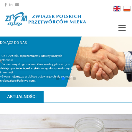
Toggle
DOŁĄCZ DO NAS
· Od 1999 roku reprezentujemy interesy naszych
członków.
· Zapraszamy do grona firm, które wiedzą, jak ważny w
dzisiejszym świecie jest szybki dostęp do sprawdzonych
informacji.
· Gwarantujemy, że w obliczu pojawiających się zagrożeń
nie będziecie Państwo sami.
AKTUALNOŚCI