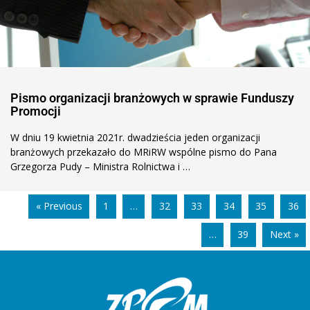
Pismo organizacji branżowych w sprawie Funduszy
Promocji
W dniu 19 kwietnia 2021r. dwadzieścia jeden organizacji
branżowych przekazało do MRiRW wspólne pismo do Pana
Grzegorza Pudy – Ministra Rolnictwa i …
« Previous
1
…
32
33
34
35
36
…
39
Next »